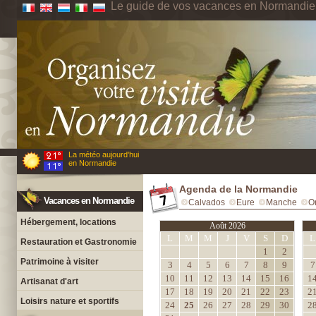
Le guide de vos vacances en Normandie
La météo aujourd'hui
en Normandie
Agenda de la Normandie
Vacances en Normandie
Calvados
Eure
Manche
O
Hébergement, locations
Août 2026
L
M
M
J
V
S
D
L
Restauration et Gastronomie
1
2
Patrimoine à visiter
3
4
5
6
7
8
9
7
10
11
12
13
14
15
16
1
Artisanat d'art
17
18
19
20
21
22
23
2
Loisirs nature et sportifs
24
25
26
27
28
29
30
2