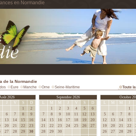
cances en Normandie
 de la Normandie
dos
Eure
Manche
Orne
Seine-Maritime
Toute l
Août 2026
Septembre 2026
Octobre 20
M
J
V
S
D
L
M
M
J
V
S
D
L
M
M
J
1
2
1
2
3
4
5
6
1
6
7
8
9
7
8
9
10
11
12
13
5
6
7
8
2
13
14
15
16
14
15
16
17
18
19
20
12
13
14
15
9
20
21
22
23
21
22
23
24
25
26
27
19
20
21
22
6
27
28
29
30
28
29
30
26
27
28
29