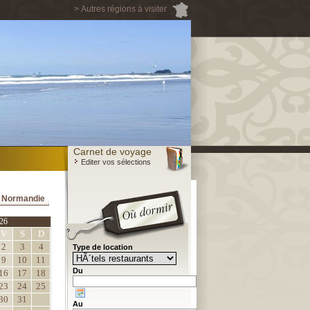
> Autres régions à visiter
Carnet de voyage
Editer vos sélections
a Normandie
26
V
S
D
2
3
4
Type de location
9
10
11
Du
16
17
18
23
24
25
30
31
Au