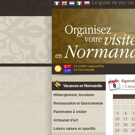
Le guide de vos va
La météo aujourd'hui
en Normandie
Agenda
Vacances en Normandie
Calva
Hébergement, locations
L
M
Restauration et Gastronomie
Patrimoine à visiter
3
4
5
10
11
1
Artisanat d'art
17
18
1
Loisirs nature et sportifs
24
25
2