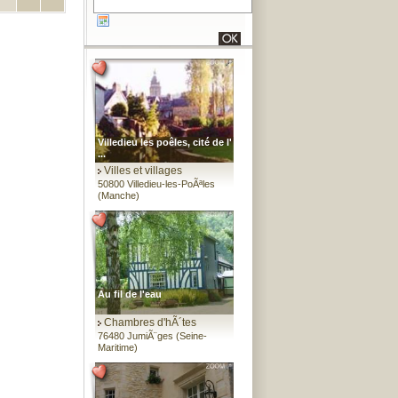
Villedieu les poêles, cité de l'
...
Villes et villages
50800 Villedieu-les-PoÃªles
(Manche)
Au fil de l'eau
Chambres d'hÃ´tes
76480 JumiÃ¨ges (Seine-
Maritime)