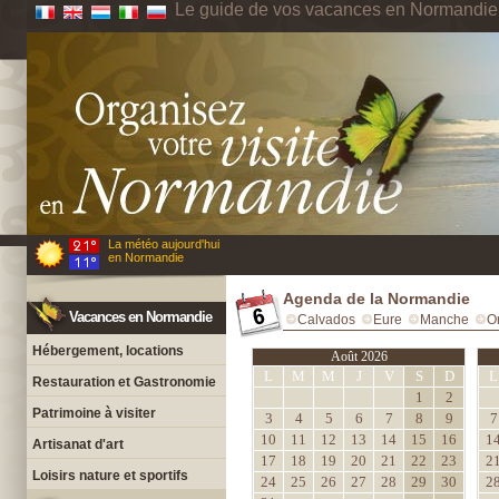
Le guide de vos vacances en Normandie
La météo aujourd'hui
en Normandie
Agenda de la Normandie
Vacances en Normandie
Calvados
Eure
Manche
O
Hébergement, locations
Août 2026
L
M
M
J
V
S
D
L
Restauration et Gastronomie
1
2
Patrimoine à visiter
3
4
5
6
7
8
9
7
10
11
12
13
14
15
16
1
Artisanat d'art
17
18
19
20
21
22
23
2
Loisirs nature et sportifs
24
25
26
27
28
29
30
2