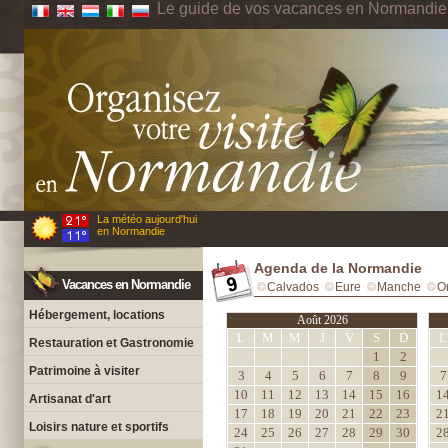
Le guide de vos vacances en Normandie
La météo aujourd'hui
en Normandie
Agenda de la Normandie
Vacances en Normandie
Calvados
Eure
Manche
O
Hébergement, locations
Août 2026
L
M
M
J
V
S
D
L
Restauration et Gastronomie
1
2
Patrimoine à visiter
3
4
5
6
7
8
9
7
10
11
12
13
14
15
16
1
Artisanat d'art
17
18
19
20
21
22
23
2
Loisirs nature et sportifs
24
25
26
27
28
29
30
2