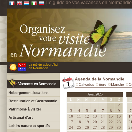
Le guide de vos vacances en Normandie
La météo aujourd'hui
en Normandie
Agenda de la Normandie
Vacances en Normandie
Calvados
Eure
Manche
O
Hébergement, locations
Août 2026
L
M
M
J
V
S
D
L
Restauration et Gastronomie
1
2
Patrimoine à visiter
3
4
5
6
7
8
9
7
10
11
12
13
14
15
16
1
Artisanat d'art
17
18
19
20
21
22
23
2
Loisirs nature et sportifs
24
25
26
27
28
29
30
2