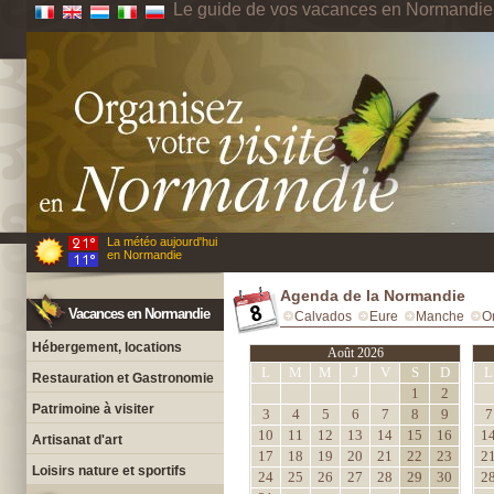
Le guide de vos vacances en Normandie
La météo aujourd'hui
en Normandie
Agenda de la Normandie
Vacances en Normandie
Calvados
Eure
Manche
O
Hébergement, locations
Août 2026
L
M
M
J
V
S
D
L
Restauration et Gastronomie
1
2
Patrimoine à visiter
3
4
5
6
7
8
9
7
10
11
12
13
14
15
16
1
Artisanat d'art
17
18
19
20
21
22
23
2
Loisirs nature et sportifs
24
25
26
27
28
29
30
2