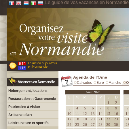
Le guide de vos vacances en Normandie
La météo aujourd'hui
en Normandie
Agenda de l'Orne
Vacances en Normandie
Calvados
Eure
Manche
O
Hébergement, locations
Août 2026
L
M
M
J
V
S
D
L
Restauration et Gastronomie
1
2
Patrimoine à visiter
3
4
5
6
7
8
9
7
10
11
12
13
14
15
16
1
Artisanat d'art
17
18
19
20
21
22
23
2
Loisirs nature et sportifs
24
25
26
27
28
29
30
2