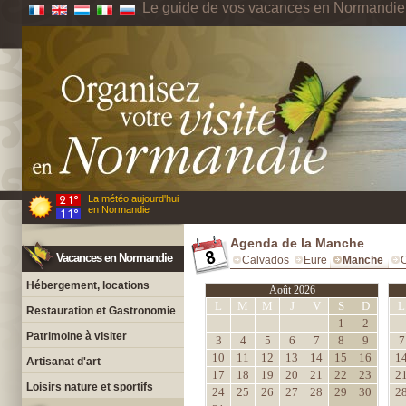
Le guide de vos vacances en Normandie
La météo aujourd'hui
en Normandie
Agenda de la Manche
Vacances en Normandie
Calvados
Eure
Manche
Hébergement, locations
Août 2026
L
M
M
J
V
S
D
L
Restauration et Gastronomie
1
2
Patrimoine à visiter
3
4
5
6
7
8
9
7
10
11
12
13
14
15
16
1
Artisanat d'art
17
18
19
20
21
22
23
2
Loisirs nature et sportifs
24
25
26
27
28
29
30
2