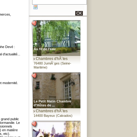
mmerces,
phe Devé :
Au fil de l'eau
 d'actualité...
Chambres d'hÃ´tes
76480 JumiÃ¨ges (Seine-
Maritime)
t modernité.
Le Petit Matin Chambre
d'Hôtes de ...
Chambres d'hÃ´tes
14400 Bayeux (Calvados)
grand public
Normandie. Le
sionnels
.) en matière
s, etc).