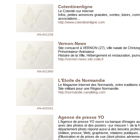
Cotentinenligne
Le Cotentin sur internet
Infos, petites annonces gratuites, sorties, loisirs, co
associations...
http://www.cotentinenligne.com
AN-401206
Vernon-News
Site consacré à VERNON (27), ville natale de Christo
Présentateur-Animateur.
Histoire de la Ville, Hébergement et restauration, journal
http://vernon-news.site.voila.fr
AN-401990
L'Etoile de Normandie
Le Magazine Internet des Normands, entre traditions e
Site militant pour une Région Normandie.
http://normandie.canalblog.com
AN-402041
Agence de presse YO
L'Agence de presse YO ouvre sa banque d'images au 
avec des photos et des posters -sur mesure !- de la 
département photo répond aussi à des besoins profes
(édition, presse, Web, graphisme, relations publiques.
d'illustration et de prises de vue (dont photos aérienne