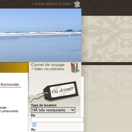
> Autres régions à visiter
Carnet de voyage
Editer vos sélections
a Normandie
Type de location
ndie ,
 LeHavreInfo
Du
Au