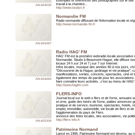
Exemples et références des photographes sur le site
travail à la chambre...
AN-404030
http://www.studyo.fr
Normandie FM
Radio normande diffusant de l'information locale et rég
http://www.normandie-fm.fr
AN-404487
Radio HAG' FM
HAG' FM est la première webradio locale associative
Normandie. Située à Beaumont-Hague, elle diffuse s
locaux 24 h sur 24 et 7 j sur 7 sur Internet.
Infos locales, musique des années 80 à nos jours, ch
"Découverte de la Hague, jardinage et vie pratique", c
manifestations, sorties, concerts, spectacles, ciné et 
également des temps de parole pour les associations 
AN-404660
faire connaitre leurs activités...c'est au menu de HAG
http://www.hagfm.com
FLERS-INFO
Journal local sur le web e flers et de l'orne, annuaire w
et orne, guide des loisirs de l'orne, patites annonces gr
pratique et de service, tourisme, spectacles, hotels, r
emploi, immobilier, automobile, vie locale de flers et de
l'agglomeration du pays de Flers.
annonce des fetes locales, des associations, vie politi
http://flers-info.fr
AN-405309
Patrimoine Normand
Lancé en 1995, Patrimoine Normand est devenu, au 