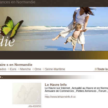
cances en Normandie
ire s en Normandie
ados
Eure
Manche
Orne
Seine-Maritime
Toute l
 .
Le Havre Info
Le Havre sur Internet , Actualité au Havre et en Norma
Annuaire de Commerces , Petites Annonces , Forum ,
....
http://www.lehavreinfo.fr.st
AN-400950