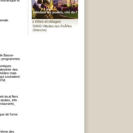
. Numérique et
Villedieu les poêles, cité de l'
...
ionale.
Villes et villages
50800 Villedieu-les-PoÃªles
(Manche)
 de Basse-
es programmes
roniques
alendrier des
théâtre mais
qui souhaitent
' FM.
eb local flers
atuites, info
estaurants,
que de l'orne
rythme des