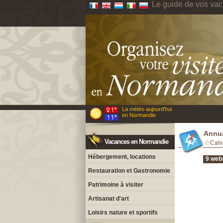
Le guide de vos va
La météo aujourd'hui
en Normandie
Annua
Vacances en Normandie
Calv
Hébergement, locations
9 webs
Restauration et Gastronomie
Patrimoine à visiter
Artisanat d'art
Loisirs nature et sportifs