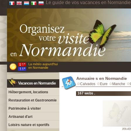
Le guide de vos vacances en Normandie
La météo aujourd'hui
en Normandie
Annuaire s en Normandie
Vacances en Normandie
Calvados
Eure
Manche
Hébergement, locations
167 webs .
Restauration et Gastronomie
Patrimoine à visiter
Artisanat d'art
Loisirs nature et sportifs
AN-40