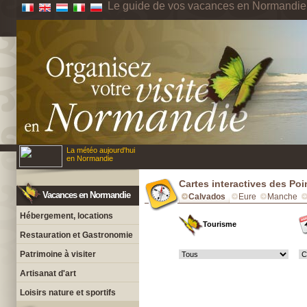
Le guide de vos vacances en Normandie
La météo aujourd'hui
en Normandie
Cartes interactives des Po
Vacances en Normandie
Calvados
Eure
Manche
Hébergement, locations
Tourisme
Restauration et Gastronomie
Patrimoine à visiter
Artisanat d'art
Loisirs nature et sportifs