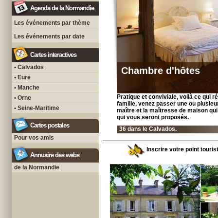
Agenda de la Normandie
Les événements par thème
Les événements par date
Cartes interactives
• Calvados
Chambre d'hôtes
• Eure
• Manche
Pratique et conviviale, voilà ce qui
• Orne
famille, venez passer une ou plusieur
• Seine-Maritime
maître et la maîtresse de maison qui
qui vous seront proposés.
Cartes postales
36 dans le Calvados.
Pour vos amis
Inscrire votre point touri
Annuaire des webs
de la Normandie