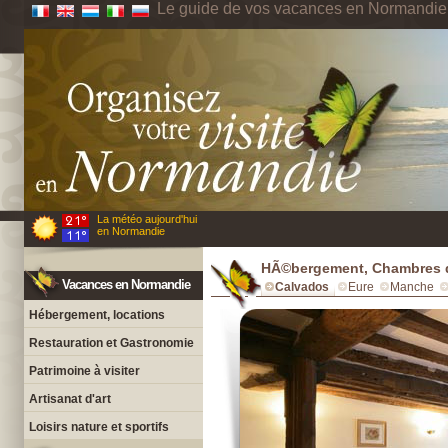
Le guide de vos vacances en Normandie
La météo aujourd'hui
en Normandie
HÃ©bergement, Chambres d
Vacances en Normandie
Calvados
Eure
Manche
Hébergement, locations
Restauration et Gastronomie
Patrimoine à visiter
Artisanat d'art
Loisirs nature et sportifs