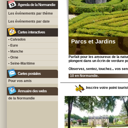
Agenda de la Normandie
Les événements par thème
Les événements par date
Cartes interactives
• Calvados
Parcs et Jardins
• Eure
• Manche
Parfait pour les amoureux de la natur
• Orne
plongent dans un écrin de verdure 
• Seine-Maritime
Observez, sentez, touchez... vos sen
Cartes postales
10 en Normandie.
Pour vos amis
Inscrire votre point touri
Annuaire des webs
de la Normandie