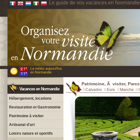
Le guide de vos vacances en Normandie
La météo aujourd'hui
en Normandie
Patrimoine, Ã visiter, Parc
Vacances en Normandie
Calvados
Eure
Manche
Hébergement, locations
Restauration et Gastronomie
Patrimoine à visiter
Artisanat d'art
Loisirs nature et sportifs