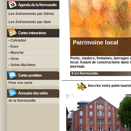
Agenda de la Normandie
Les événements par thème
Les événements par date
Cartes interactives
• Calvados
Patrimoine local
• Eure
• Manche
Ponts, viaducs, fontaines, barrages 
• Orne
local. Autant de constructions dans l
• Seine-Maritime
paysage.
6 en Normandie.
Cartes postales
Pour vos amis
Inscrire votre point touri
Annuaire des webs
de la Normandie