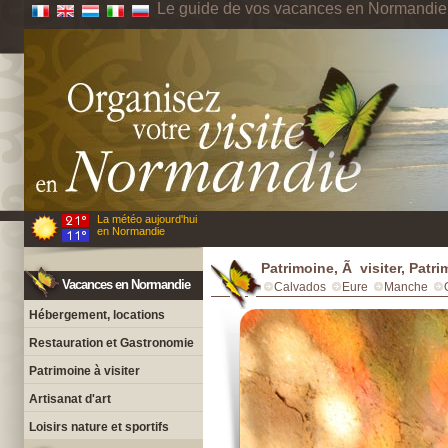
Le guide de vos vacances en Normandie
La météo aujourd'hui
en Normandie
Patrimoine, Ã visiter, Patr
Vacances en Normandie
Calvados
Eure
Manche
Hébergement, locations
Restauration et Gastronomie
Patrimoine à visiter
Artisanat d'art
Loisirs nature et sportifs