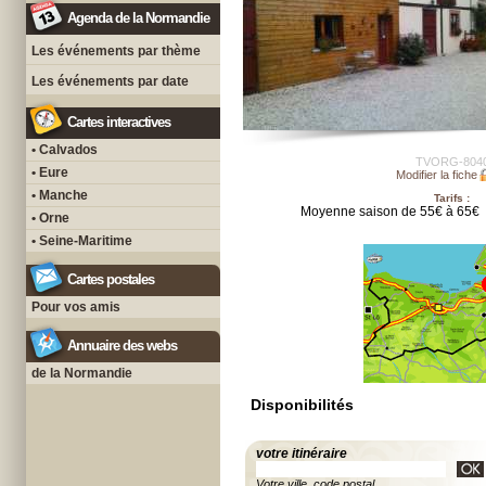
Agenda de la Normandie
Les événements par thème
Les événements par date
Cartes interactives
• Calvados
TVORG-804
• Eure
Modifier la fiche
• Manche
Tarifs :
Moyenne saison de 55€ à 65€
• Orne
• Seine-Maritime
Cartes postales
Pour vos amis
Annuaire des webs
de la Normandie
Disponibilités
votre itinéraire
Votre ville, code postal