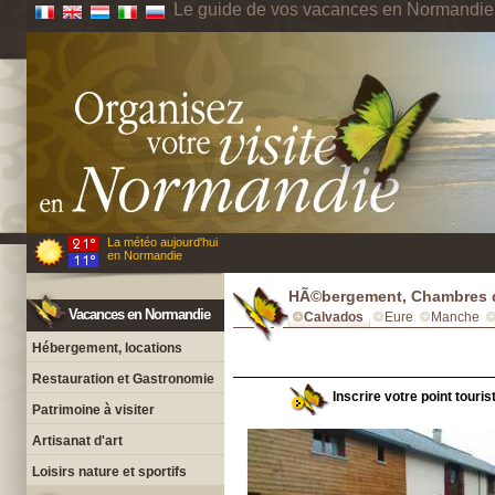
Le guide de vos vacances en Normandie
La météo aujourd'hui
en Normandie
HÃ©bergement, Chambres d
Vacances en Normandie
Calvados
Eure
Manche
Hébergement, locations
Restauration et Gastronomie
Inscrire votre point touri
Patrimoine à visiter
Artisanat d'art
Loisirs nature et sportifs