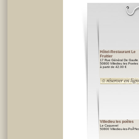
Hôtel-Restaurant Le
Fruitier
17 Rue Général De Gaulle
50800 Villedieu les Poeles
à partir de 42.00 €
Villedieu les poêles
Le Caquevel
50800 Villedieu-les-PoÃªle