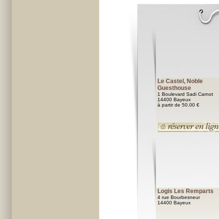
Le Castel, Noble
Guesthouse
1 Boulevard Sadi Carnot
14400 Bayeux
à partir de 50.00 €
Logis Les Remparts
4 rue Bourbesneur
14400 Bayeux