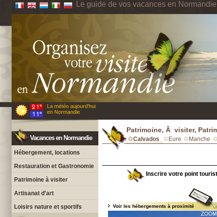
Le guide de vos vacances en Normandie
La météo aujourd'hui
en Normandie
Patrimoine, Ã visiter, Patr
Vacances en Normandie
Calvados
Eure
Manche
Hébergement, locations
Restauration et Gastronomie
Inscrire votre point touri
Patrimoine à visiter
Artisanat d'art
Loisirs nature et sportifs
Voir les hébergements à proximité