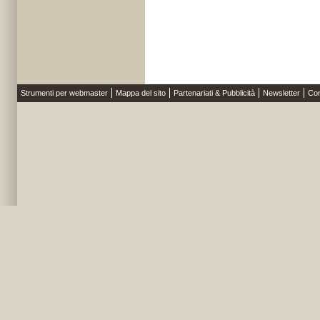
Strumenti per webmaster
Mappa del sito
Partenariati & Pubblicità
Newsletter
Con