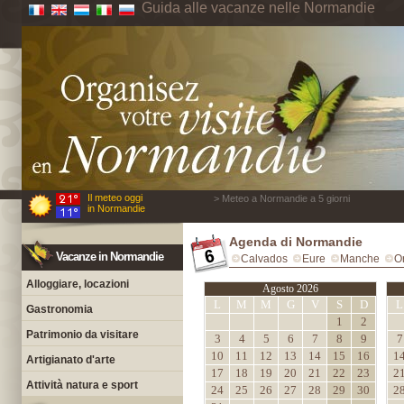
Guida alle vacanze nelle Normandie
Il meteo oggi
> Meteo a Normandie a 5 giorni
in Normandie
Agenda di Normandie
Vacanze in Normandie
Calvados
Eure
Manche
O
Alloggiare, locazioni
Agosto 2026
L
M
M
G
V
S
D
L
Gastronomia
1
2
Patrimonio da visitare
3
4
5
6
7
8
9
7
10
11
12
13
14
15
16
1
Artigianato d'arte
17
18
19
20
21
22
23
2
Attività natura e sport
24
25
26
27
28
29
30
2