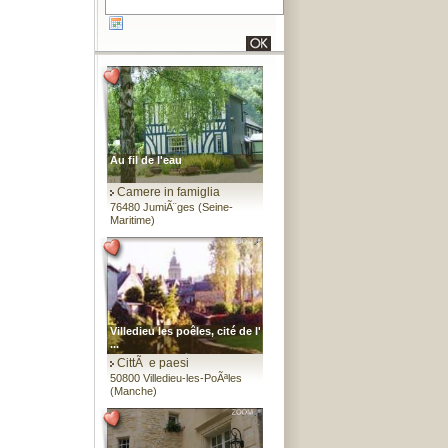
Au fil de l'eau
Camere in famiglia
76480 JumiÃ¨ges (Seine-
Maritime)
Villedieu les poêles, cité de l'
...
CittÃ e paesi
50800 Villedieu-les-PoÃªles
(Manche)