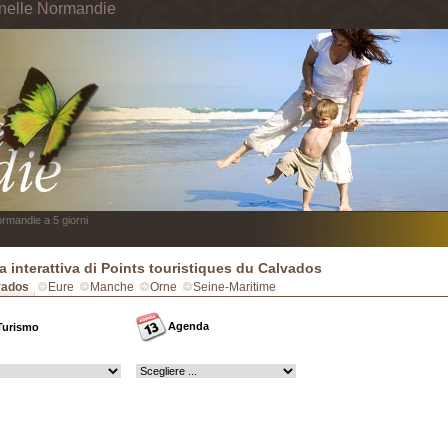
 nelle Normandie
rmandie a 5 giorni
 interattiva di Points touristiques du Calvados
vados
Eure
Manche
Orne
Seine-Maritime
Agenda
Turismo