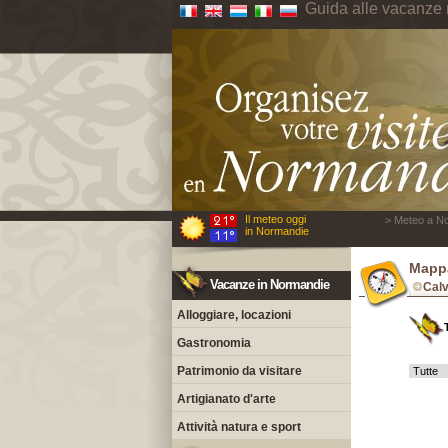
Guida alle vacanze
Il meteo oggi
> Meteo a No
in Normandie
Mappa
Vacanze in Normandie
Cal
Alloggiare, locazioni
Gastronomia
Patrimonio da visitare
Artigianato d'arte
Attività natura e sport