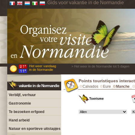
Gids voor vakantie in de Normandie
Het weer vandaag
> Het weer in de Normandie tot 5 dagen
in de Normandie
Points touristiques interac
vakantie in de Normandie
Calvados
Eure
Manche
Verblijf, verhuur
Toerisme
Gastronomie
Te bezoeken erfgoed
Hand arbeid
Natuur en sportieve uitstapjes