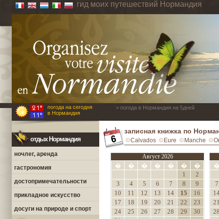
гид моих путешествий Нормандия
погода на сегодня
> погода в Нормандия на 5дней
в Нормандия
записная книжка по Норма
отдых Нормандия
Calvados
Eure
Manche
O
ночлег, аренда
Август 2026
�
�
�
�
�
�
�
гастрономия
1
2
достопримечательности
3
4
5
6
7
8
9
7
10
11
12
13
14
15
16
1
прикладное искусство
17
18
19
20
21
22
23
2
досуги на природе и спорт
24
25
26
27
28
29
30
2