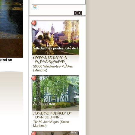
Villedieu les poêles, cité de l'
...
Ð³Ð¾Ñ€Ð¾Ð´Ð° Ð¸
spend an
Ð¿Ð¾ÑÐµÐ»ÐºÐ¸
50800 Villedieu-les-PoÃªles
(Manche)
Au fil de l'eau
Ð½Ð¾Ð¼ÐµÑ€Ð° Ð²
Ð¾Ñ‚ÐµÐ»ÑÑ…
76480 JumiÃ¨ges (Seine-
Maritime)