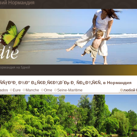
твий Нормандия
Нормандия на 5дней
ÑÑƒÐ³Ð¸ Ð½Ð° Ð¿Ñ€Ð¸Ñ€Ð¾Ð´Ðµ Ð¸ ÑÐ¿Ð¾Ñ€Ñ‚ в Нормандия
ados
Eure
Manche
Orne
Seine-Maritime
любой 