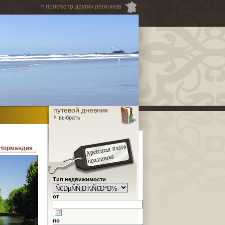
> просмотр других регионов
путевой дневник
выбрать
Нормандия
Тип недвижимости
от
по