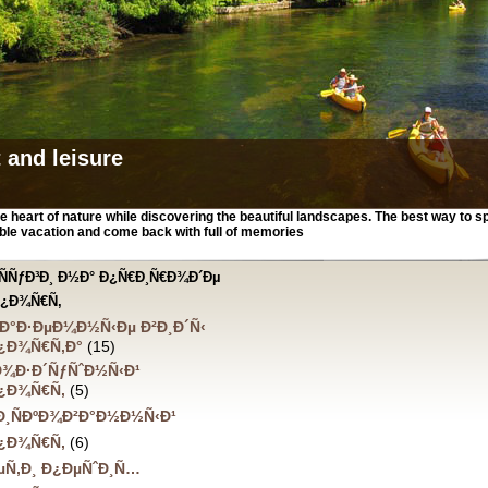
 and leisure
he heart of nature while discovering the beautiful landscapes. The best way to 
ble vacation and come back with full of memories
ÑÑƒÐ³Ð¸ Ð½Ð° Ð¿Ñ€Ð¸Ñ€Ð¾Ð´Ðµ
Ð¿Ð¾Ñ€Ñ‚
Ð°Ð·ÐµÐ¼Ð½Ñ‹Ðµ Ð²Ð¸Ð´Ñ‹
Ð¿Ð¾Ñ€Ñ‚Ð°
(15)
Ð¾Ð·Ð´ÑƒÑˆÐ½Ñ‹Ð¹
Ð¿Ð¾Ñ€Ñ‚
(5)
Ð¸ÑÐºÐ¾Ð²Ð°Ð½Ð½Ñ‹Ð¹
Ð¿Ð¾Ñ€Ñ‚
(6)
ÐµÑ‚Ð¸ Ð¿ÐµÑˆÐ¸Ñ…