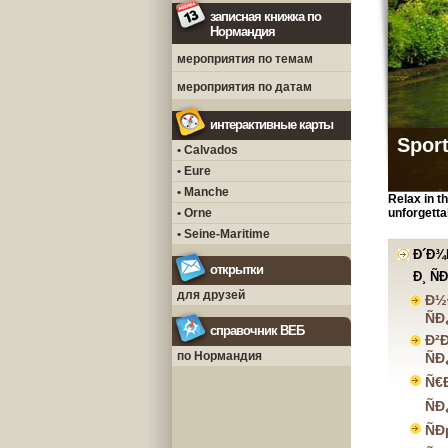
записная книжка по
Нормандия
мероприятия по темам
мероприятия по датам
интерактивные карты
Sport
• Calvados
• Eure
• Manche
Relax in t
• Orne
unforgetta
• Seine-Maritime
Ð´Ð¾
открытки
Ð¸ Ñ
для друзей
Ð½
Ñ
справочник ВЕБ
Ð²
по Нормандия
Ñ
Ñ€
Ñ
Ñ