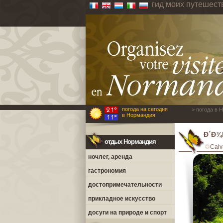
гид моих путешес
погода на сегодня
> погода в 
в Нормандия
Ð´Ð¾
отдых Нормандия
Calv
ночлег, аренда
гастрономия
достопримечательности
прикладное искусство
досуги на природе и спорт