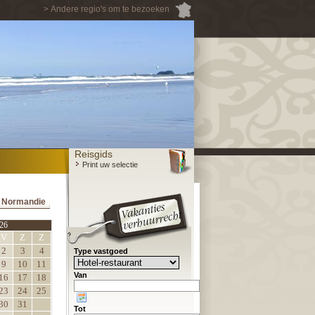
> Andere regio's om te bezoeken
Reisgids
Print uw selectie
e Normandie
26
V
Z
Z
2
3
4
Type vastgoed
9
10
11
Van
16
17
18
23
24
25
30
31
Tot