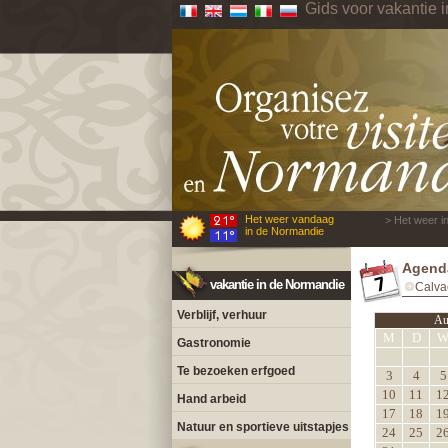
Gids voor vakantie 
Het weer vandaag
> Het weer i
in de Normandie
Agend
vakantie in de Normandie
Calva
Verblijf, verhuur
Au
M
D
Gastronomie
Te bezoeken erfgoed
3
4
5
10
11
1
Hand arbeid
17
18
1
Natuur en sportieve uitstapjes
24
25
2