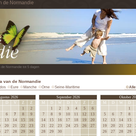
in de Normandie
n de Normandie tot 5 dagen
a van de Normandie
dos
Eure
Manche
Orne
Seine-Maritime
All
gustus 2026
September 2026
Oktober 20
W
D
V
Z
Z
M
D
W
D
V
Z
Z
M
D
W
D
1
2
1
2
3
4
5
6
1
6
7
8
9
7
8
9
10
11
12
13
5
6
7
8
2
13
14
15
16
14
15
16
17
18
19
20
12
13
14
15
9
20
21
22
23
21
22
23
24
25
26
27
19
20
21
22
6
27
28
29
30
28
29
30
26
27
28
29