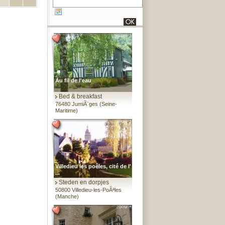
Au fil de l'eau
Bed & breakfast
76480 JumiÃ¨ges (Seine-
Maritime)
Villedieu les poêles, cité de l'
...
Steden en dorpjes
50800 Villedieu-les-PoÃªles
(Manche)