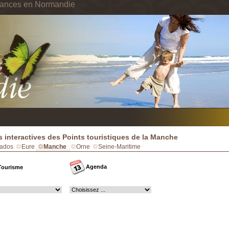
cances en Normandie
s interactives des Points touristiques de la Manche
ados
Eure
Manche
Orne
Seine-Maritime
Agenda
Tourisme