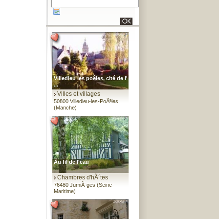
Villedieu les poêles, cité de l'
...
Villes et villages
50800 Villedieu-les-PoÃªles
(Manche)
Au fil de l'eau
Chambres d'hÃ´tes
76480 JumiÃ¨ges (Seine-
Maritime)