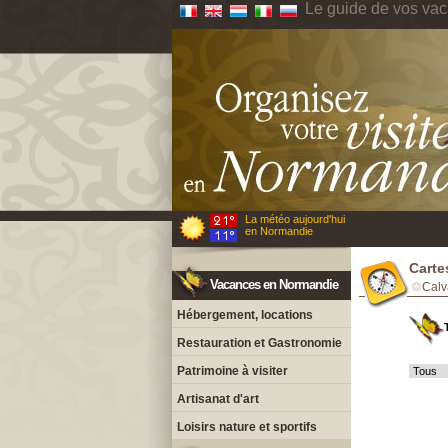
Le guide de vos va
La météo aujourd'hui
en Normandie
Carte
Vacances en Normandie
Calv
Hébergement, locations
Restauration et Gastronomie
Patrimoine à visiter
Artisanat d'art
Loisirs nature et sportifs