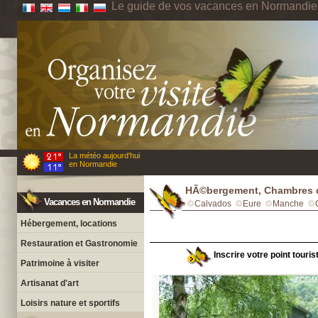
Le guide de vos vacances en Normandie
La météo aujourd'hui
en Normandie
HÃ©bergement, Chambres d
Vacances en Normandie
Calvados
Eure
Manche
Hébergement, locations
Restauration et Gastronomie
Inscrire votre point touri
Patrimoine à visiter
Artisanat d'art
Loisirs nature et sportifs