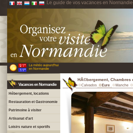
Le guide de vos vacances en Normandie
La météo aujourd'hui
en Normandie
HÃ©bergement, Chambres d'
Vacances en Normandie
Calvados
Eure
Manche
Hébergement, locations
Restauration et Gastronomie
Patrimoine à visiter
Artisanat d'art
Loisirs nature et sportifs