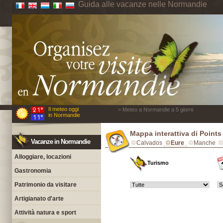
Guida alle vacanze nelle Normandie
Il meteo oggi
> Meteo a Normandie a 5 giorni
in Normandie
Mappa interattiva di Points
Vacanze in Normandie
Calvados
Eure
Manche
Alloggiare, locazioni
Turismo
Gastronomia
Patrimonio da visitare
Artigianato d'arte
Attività natura e sport