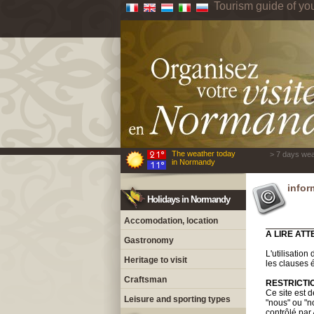
Tourism guide of yo
The weather today
> 7 days wea
in Normandy
infor
Holidays in Normandy
Accomodation, location
A LIRE ATT
Gastronomy
L'utilisation
Heritage to visit
les clauses é
Craftsman
RESTRICTI
Ce site est 
Leisure and sporting types
"nous" ou "n
contrôlé par 