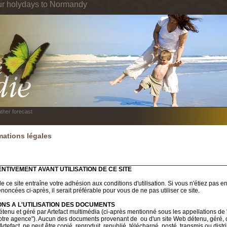
ur holydays to Normandy
ther forecast
mations légales
ENTIVEMENT AVANT UTILISATION DE CE SITE
 de ce site entraîne votre adhésion aux conditions d'utilisation. Si vous n'étiez pas 
noncées ci-après, il serait préférable pour vous de ne pas utiliser ce site.
ONS A L'UTILISATION DES DOCUMENTS
détenu et géré par Artefact multimédia (ci-après mentionné sous les appellations de "
otre agence"). Aucun des documents provenant de ou d'un site Web détenu, géré,
Artefact, ne peut être copié, reproduit, republié, téléchargé, posté, transmis ou distr