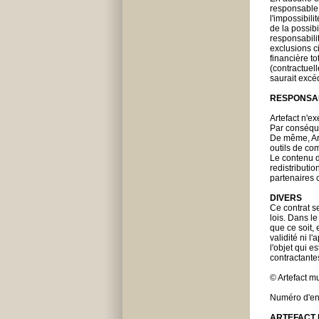
responsable 
l'impossibili
de la possibi
responsabili
exclusions c
financière to
(contractuell
saurait excéd
RESPONSAB
Artefact n'ex
Par conséque
De même, Art
outils de com
Le contenu d
redistributio
partenaires 
DIVERS
Ce contrat se
lois. Dans le
que ce soit, 
validité ni l
l'objet qui e
contractante
© Artefact mu
Numéro d'enr
ARTEFACT M