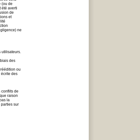
e (ou de
 été averti
lusion de
ions et
lité
ction
négligence) ne
utilisateurs.
biais des
 réédition ou
 écrite des
 conflits de
lque raison
pas la
 parties sur