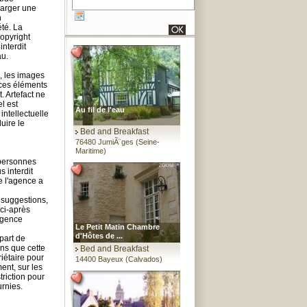
harger une
n
té. La
copyright
interdit
au.
s, les images
 ces éléments
. Artefact ne
l est
Au fil de l'eau
intellectuelle
uire le
Bed and Breakfast
76480 JumiÃ¨ges (Seine-
Maritime)
 personnes
 interdit
e l'agence a
 suggestions,
ci-après
'agence
Le Petit Matin Chambre
d'Hôtes de ...
part de
ans que cette
Bed and Breakfast
iétaire pour
14400 Bayeux (Calvados)
ent, sur les
triction pour
urnies.