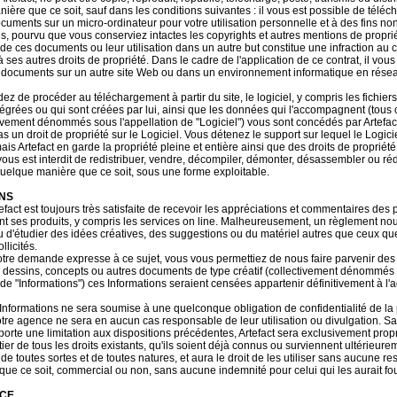
ière que ce soit, sauf dans les conditions suivantes : il vous est possible de téléc
cuments sur un micro-ordinateur pour votre utilisation personnelle et à des fins no
, pourvu que vous conserviez intactes les copyrights et autres mentions de proprié
 de ces documents ou leur utilisation dans un autre but constitue une infraction au 
 à ses autres droits de propriété. Dans le cadre de l'application de ce contrat, il vous 
es documents sur un autre site Web ou dans un environnement informatique en rése
ez de procéder au téléchargement à partir du site, le logiciel, y compris les fichier
ntégrées ou qui sont créées par lui, ainsi que les données qui l'accompagnent (tous
tivement dénommés sous l'appellation de "Logiciel") vous sont concédés par Artefact
 un droit de propriété sur le Logiciel. Vous détenez le support sur lequel le Logicie
ais Artefact en garde la propriété pleine et entière ainsi que des droits de propriété 
l vous est interdit de redistribuer, vendre, décompiler, démonter, désassembler ou réd
 quelque manière que ce soit, sous une forme exploitable.
NS
efact est toujours très satisfaite de recevoir les appréciations et commentaires des
nt ses produits, y compris les services on line. Malheureusement, un règlement nous
u d'étudier des idées créatives, des suggestions ou du matériel autres que ceux qu
licités.
otre demande expresse à ce sujet, vous vous permettiez de nous faire parvenir des
, dessins, concepts ou autres documents de type créatif (collectivement dénommés 
de "Informations") ces Informations seraient censées appartenir définitivement à l
nformations ne sera soumise à une quelconque obligation de confidentialité de la 
notre agence ne sera en aucun cas responsable de leur utilisation ou divulgation. S
porte une limitation aux dispositions précédentes, Artefact sera exclusivement propr
er de tous les droits existants, qu'ils soient déjà connus ou surviennent ultérieurem
de toutes sortes et de toutes natures, et aura le droit de les utiliser sans aucune res
que ce soit, commercial ou non, sans aucune indemnité pour celui qui les aurait fo
CE