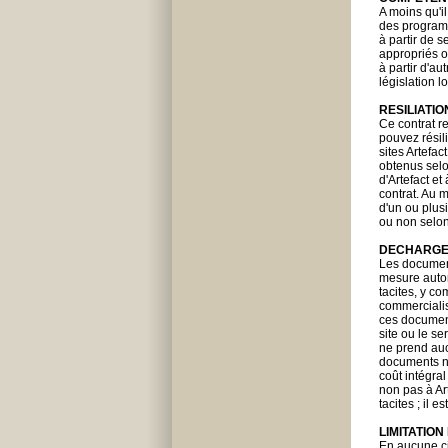
A moins qu'i
des programm
à partir de 
appropriés o
à partir d'au
législation l
RESILIATIO
Ce contrat re
pouvez résil
sites Artefac
obtenus selo
d'Artefact e
contrat. Au 
d'un ou plusi
ou non selon
DECHARG
Les document
mesure autor
tacites, y co
commercialis
ces document
site ou le s
ne prend auc
documents ni 
coût intégra
non pas à Art
tacites ; il 
LIMITATION
En aucune cir