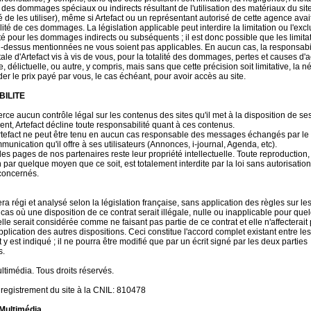
des dommages spéciaux ou indirects résultant de l'utilisation des matériaux du sit
té de les utiliser), même si Artefact ou un représentant autorisé de cette agence avait
lité de ces dommages. La législation applicable peut interdire la limitation ou l'exc
té pour les dommages indirects ou subséquents ; il est donc possible que les limitat
i-dessus mentionnées ne vous soient pas applicables. En aucun cas, la responsabi
tale d'Artefact vis à vis de vous, pour la totalité des dommages, pertes et causes d'a
e, délictuelle, ou autre, y compris, mais sans que cette précision soit limitative, la 
er le prix payé par vous, le cas échéant, pour avoir accès au site.
ILITE
erce aucun contrôle légal sur les contenus des sites qu'il met à la disposition de ses 
nt, Artefact décline toute responsabilité quant à ces contenus.
efact ne peut être tenu en aucun cas responsable des messages échangés par le 
munication qu'il offre à ses utilisateurs (Annonces, i-journal, Agenda, etc).
es pages de nos partenaires reste leur propriété intellectuelle. Toute reproduction,
n par quelque moyen que ce soit, est totalement interdite par la loi sans autorisation
concernés.
ra régi et analysé selon la législation française, sans application des règles sur les
 cas où une disposition de ce contrat serait illégale, nulle ou inapplicable pour que
elle serait considérée comme ne faisant pas partie de ce contrat et elle n'affecterait 
'application des autres dispositions. Ceci constitue l'accord complet existant entre les
st y est indiqué ; il ne pourra être modifié que par un écrit signé par les deux parties
s.
ltimédia. Tous droits réservés.
egistrement du site à la CNIL: 810478
ultimédia