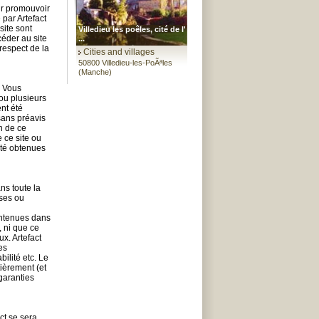
ur promouvoir
 par Artefact
site sont
Villedieu les poêles, cité de l'
céder au site
...
 respect de la
Cities and villages
50800 Villedieu-les-PoÃªles
(Manche)
. Vous
 ou plusieurs
ent été
sans préavis
n de ce
 ce site ou
 été obtenues
ns toute la
sses ou
contenues dans
, ni que ce
x. Artefact
es
bilité etc. Le
tièrement (et
 garanties
ct se sera