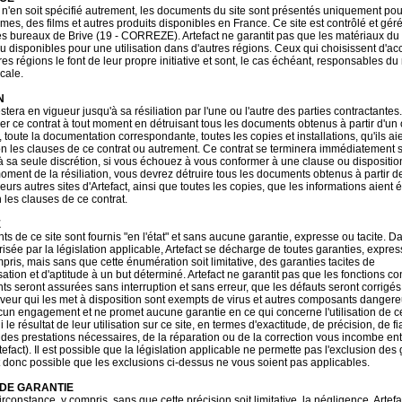
l n'en soit spécifié autrement, les documents du site sont présentés uniquement po
es, des films et autres produits disponibles en France. Ce site est contrôlé et géré
ses bureaux de Brive (19 - CORREZE). Artefact ne garantit pas que les matériaux du 
u disponibles pour une utilisation dans d'autres régions. Ceux qui choisissent d'ac
tres régions le font de leur propre initiative et sont, le cas échéant, responsables du
ocale.
N
stera en vigueur jusqu'à sa résiliation par l'une ou l'autre des parties contractantes
ier ce contrat à tout moment en détruisant tous les documents obtenus à partir d'un
t, toute la documentation correspondante, toutes les copies et installations, qu'ils ai
n les clauses de ce contrat ou autrement. Ce contrat se terminera immédiatement 
t à sa seule discrétion, si vous échouez à vous conformer à une clause ou dispositio
moment de la résiliation, vous devrez détruire tous les documents obtenus à partir de
eurs autres sites d'Artefact, ainsi que toutes les copies, que les informations aient
 les clauses de ce contrat.
E
s de ce site sont fournis "en l'état" et sans aucune garantie, expresse ou tacite. Da
isée par la législation applicable, Artefact se décharge de toutes garanties, expre
mpris, mais sans que cette énumération soit limitative, des garanties tacites de
ation et d'aptitude à un but déterminé. Artefact ne garantit pas que les fonctions 
s seront assurées sans interruption et sans erreur, que les défauts seront corrigés
erveur qui les met à disposition sont exempts de virus et autres composants dangereu
un engagement et ne promet aucune garantie en ce qui concerne l'utilisation de c
le résultat de leur utilisation sur ce site, en termes d'exactitude, de précision, de fia
l des prestations nécessaires, de la réparation ou de la correction vous incombe en
efact). Il est possible que la législation applicable ne permette pas l'exclusion des
est donc possible que les exclusions ci-dessus ne vous soient pas applicables.
 DE GARANTIE
constance, y compris, sans que cette précision soit limitative, la négligence, Artefa