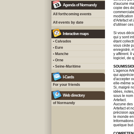
d'aucune man
Agenda of Normandy
copie des do
commerciales
All forthcoming events
modification
d'Artefact et
All events by date
d'utiliser c
Si vous décid
Interactive maps
qui y sont i
• Calvados
étant collec
vous cède pas
• Eure
enregistré, m
• Manche
y afférent. I
logiciel, de
• Orne
• Seine-Maritime
SOUMISSIO
L'agence Art
qui apprécie
I-Cards
d'accepter o
elle-même sol
For your friends
Si, malgré n
idées, notes
Web directory
sous le nom 
Artefact.
of Normandy
Aucune des I
Artefact et 
précision ap
le monde enti
Informations 
quelque but 
COMPETEN