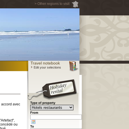
> Other regions to visit
Travel notebook
Edit your selections
Type of property
en accord avec
From
Artefact",
 concédé ou
To
ibué