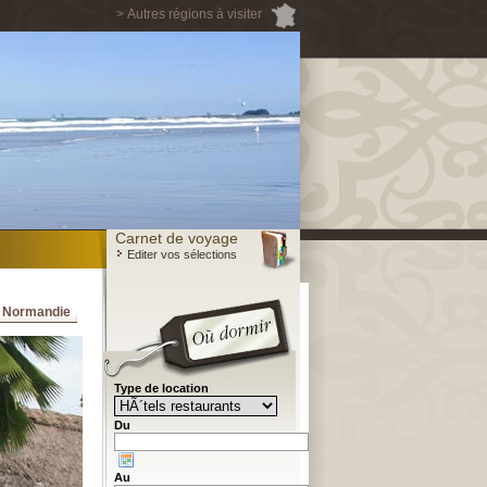
> Autres régions à visiter
Carnet de voyage
Editer vos sélections
a Normandie
Type de location
Du
Au