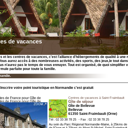
res de vacances
es et les centres de vacances, c'est l'alliance d'hébergements de qualité à une m
Vous aurez accès à des nombreuses activités, des sports, des jeux,le tout da
ous n'aurez pas le temps de vous ennuyer. Tout est organisé, de quoi simplifier
rmule parfaite pour toute la famille.
mandie.
Inscrire votre point touristique en Normandie c'est gratuit
Centres de vacances à Saint-Fraimbault
Gîte de séjour
Gîte de Bellevue
Bellevue
61350 Saint-Fraimbault (Orne)
Tél : 02 33 38 78 25
- Fax : 02 33 38 78 25
Au sein du Parc Régional Normandie-Maine, à 25kms de
de l'Orne et à 70kms du Mont St Michel, Saint Fraimbault, 