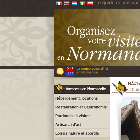
Le guide de vos va
La météo aujourd'hui
en Normandie
HÃ©be
Vacances en Normandie
Calv
Hébergement, locations
Restauration et Gastronomie
Patrimoine à visiter
Artisanat d'art
Loisirs nature et sportifs