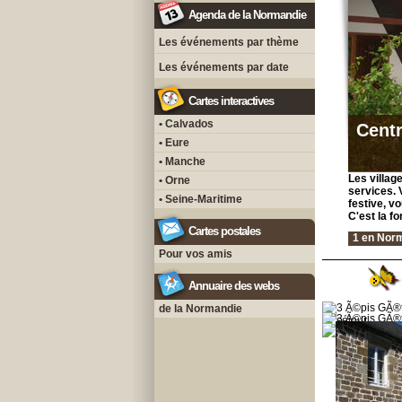
Agenda de la Normandie
Les événements par thème
Les événements par date
Cartes interactives
• Calvados
Cent
• Eure
• Manche
Les villag
• Orne
services. 
• Seine-Maritime
festive, v
C'est la fo
Cartes postales
1 en Nor
Pour vos amis
Annuaire des webs
de la Normandie