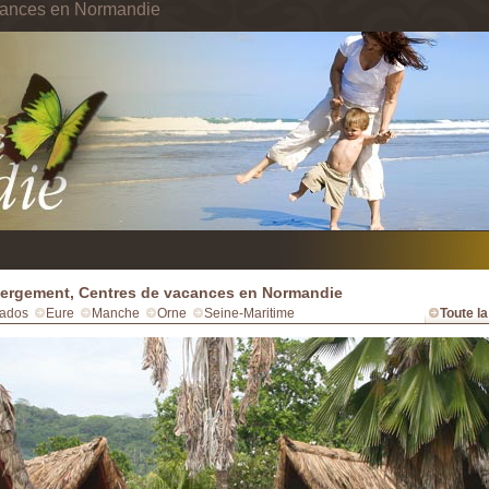
cances en Normandie
rgement, Centres de vacances en Normandie
ados
Eure
Manche
Orne
Seine-Maritime
Toute l