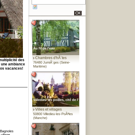
Au fil de l'eau
Chambres d'hÃ´tes
ultiplicité des
76480 JumiÃ¨ges (Seine-
ns une ambiance
Maritime)
 vos vacances!
Villedieu les poêles, cité de l'
...
Villes et villages
50800 Villedieu-les-PoÃªles
(Manche)
 Bagnoles
village