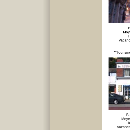
B
Moy
H
Vacanc
**Tourism
Ba
Moyen
Ha
Vacance