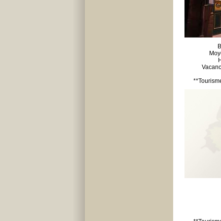
B
Moy
H
Vacanc
**Tourism