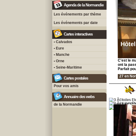
Agenda de la Normandie
Les événements par thème
Les événements par date
Cartes interactives
• Calvados
Hôtel
• Eure
• Manche
C'est le m
• Orne
ont la pas
• Seine-Maritime
Parfait po
27 en No
Cartes postales
Pour vos amis
Annuaire des webs
de la Normandie