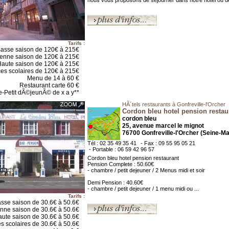
nous vous proposons de séjourner dans notre hôtel ou de 
Tarifs :
asse saison de 120€ à 215€
enne saison de 120€ à 215€
aute saison de 120€ à 215€
es scolaires de 120€ à 215€
Menu de 14 à 60 €
Restaurant carte 60 €
e-Petit dÃ©jeunÃ© de x a y**
HÃ´tels restaurants à Gonfreville-l'Orcher
Cordon bleu hotel pension restau
cordon bleu
25, avenue marcel le mignot
76700 Gonfreville-l'Orcher (Seine-Ma
Tél : 02 35 49 35 41
- Fax : 09 55 95 05 21
- Portable : 06 59 42 96 57
Cordon bleu hotel pension restaurant
Pension Complete : 50.60€
- chambre / petit dejeuner / 2 Menus midi et soir
Demi Pension : 40.60€
- chambre / petit dejeuner / 1 menu midi ou ...
Tarifs :
sse saison de 30.6€ à 50.6€
ne saison de 30.6€ à 50.6€
ute saison de 30.6€ à 50.6€
s scolaires de 30.6€ à 50.6€