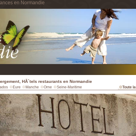
cances en Normandie
rgement, HÃ´tels restaurants en Normandie
ados
Eure
Manche
Orne
Seine-Maritime
Toute l