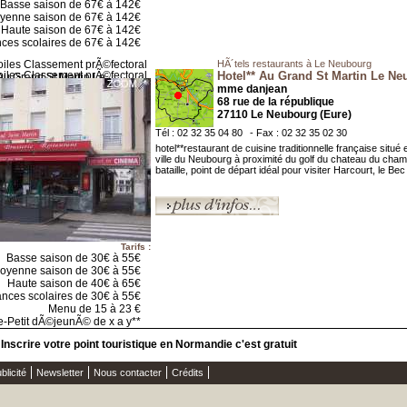
Basse saison de 67€ à 142€
yenne saison de 67€ à 142€
Haute saison de 67€ à 142€
ces scolaires de 67€ à 142€
HÃ´tels restaurants à Le Neubourg
Hotel** Au Grand St Martin Le N
mme danjean
68 rue de la république
27110 Le Neubourg (Eure)
Tél : 02 32 35 04 80
- Fax : 02 32 35 02 30
hotel**restaurant de cuisine traditionnelle française situé
ville du Neubourg à proximité du golf du chateau du cha
bataille, point de départ idéal pour visiter Harcourt, le Bec 
Tarifs :
Basse saison de 30€ à 55€
oyenne saison de 30€ à 55€
Haute saison de 40€ à 65€
nces scolaires de 30€ à 55€
Menu de 15 à 23 €
e-Petit dÃ©jeunÃ© de x a y**
Inscrire votre point touristique en Normandie c'est gratuit
blicité
Newsletter
Nous contacter
Crédits