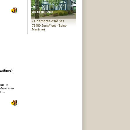
Au fil de l'eau
Chambres d'hÃ´tes
76480 JumiÃ¨ges (Seine-
Maritime)
ritime)
ose un
(Rivière au
 ...