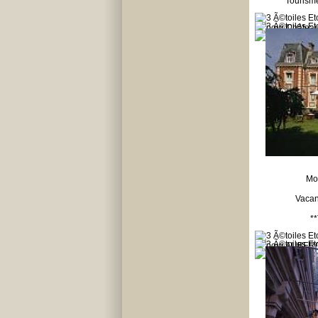
**Tourism
Mo
Vacan
*