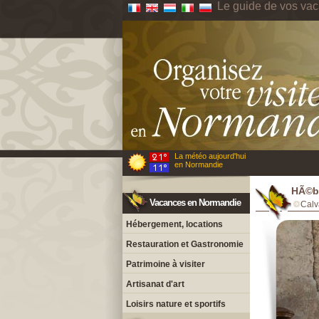
Le guide de vos va
La météo aujourd'hui
en Normandie
HÃ©be
Vacances en Normandie
Calv
Hébergement, locations
Restauration et Gastronomie
Patrimoine à visiter
Artisanat d'art
Loisirs nature et sportifs