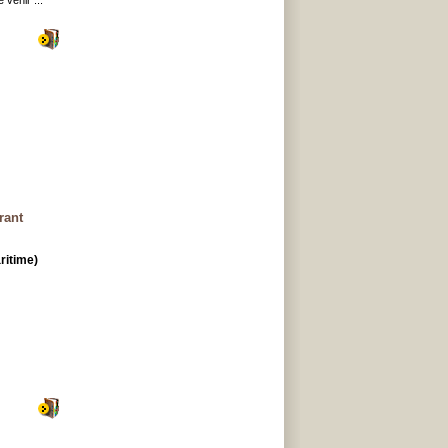
venir ...
rant
ritime)