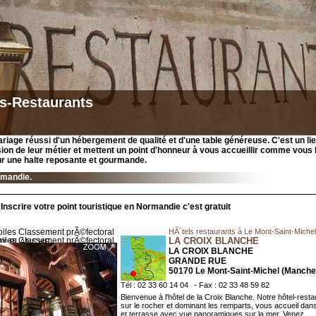
s-Restaurants
ariage réussi d'un hébergement de qualité et d'une table généreuse. C'est un li
sion de leur métier et mettent un point d'honneur à vous accueillir comme vous 
ur une halte reposante et gourmande.
rmandie.
Inscrire votre point touristique en Normandie c'est gratuit
HÃ´tels restaurants à Le Mont-Saint-Michel
LA CROIX BLANCHE
LA CROIX BLANCHE
GRANDE RUE
50170 Le Mont-Saint-Michel (Manche
Tél : 02 33 60 14 04
- Fax : 02 33 48 59 82
Bienvenue à l'hôtel de la Croix Blanche. Notre hôtel-resta
sur le rocher et dominant les remparts, vous accueil dans
et terrasse avec vue panoramiques sur la mer. Venez ...