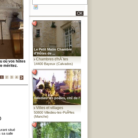
Le Petit Matin Chambre
d'Hôtes de ...
Chambres d'hÃ´tes
eu où vos hôtes
14400 Bayeux (Calvados)
le méritez.
1
2
3
4
Villedieu les poêles, cité de l'
...
Villes et villages
50800 Villedieu-les-PoÃªles
(Manche)
)
urant situé
 sa salle