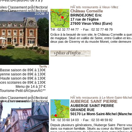
e-Petit dÃ©jeunÃ© de x a y**
HÃ´tels restaurants à Vieux-Villez
Château Corneille
BRINDEJONC Eric
17 rue de l'église
27600 Vieux-Villez (Eure)
Tél : 02 32 77 44 77
- Fax : 02 32 77 48 79
Grâce à la beauté de son site, le Château Corneille a qu
de magique. Situé en vallée de Seine, entre Gaillon et les
deux pas de Giverny et du musée Monet, cette demeure .
Tarifs :
Basse saison de 89€ à 130€
yenne saison de 89€ à 130€
Haute saison de 89€ à 130€
ces scolaires de 89€ à 130€
Menu de 14 à 37 €
*Tourisme-Petit dÃ©jeunÃ©**
HÃ´tels restaurants à Le Mont-Saint-Michel
AUBERGE SAINT PIERRE
AUBERGE SAINT PIERRE
GRANDE RUE
50170 Le Mont-Saint-Michel (Manche
Tél : 02 33 60 14 03
- Fax : 02 33 48 59 82
Depuis plusieurs générations, l'Auberge Saint- Pierre vou
dans sa maison familiale. Situés au coeur du Mont Saint M