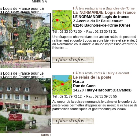
Menu 9 €
HÃ´tels restaurants à Bagnoles-de-l'Orne
LE NORMANDIE Logis de France
LE NORMANDIE Logis de france
2 Avenue du Dr Paul Lemuet
61140 Bagnoles-de-l'Orne (Orne)
Tél : 02 33 30 71 30
- Fax : 02 33 30 71 31
Une étape de charme dans cet ancien relais de poste où
raffinement et confort vous assure bien-être et sérénité. 
au Normandie vous aurez la douce impression d'entrer 
l'histoire ...
HÃ´tels restaurants à Thury-Harcourt
Le relais de la poste
Harau
Rue de Caen
14220 Thury-Harcourt (Calvados)
Tél : 02 31 79 72 12
- Fax : 02 31 39 53 55
Au coeur de la suisse normande,le calme et le confort du 
poste vous permettra d'apprécier au mieux la richesse d
patrimoines touristiques et gastronomiques locaux.
Tarifs :