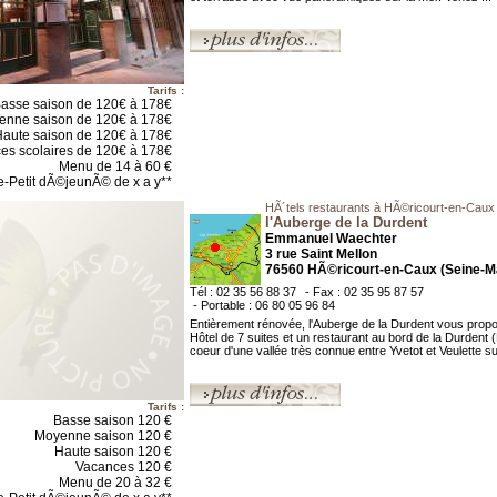
Tarifs :
asse saison de 120€ à 178€
enne saison de 120€ à 178€
aute saison de 120€ à 178€
es scolaires de 120€ à 178€
Menu de 14 à 60 €
e-Petit dÃ©jeunÃ© de x a y**
HÃ´tels restaurants à HÃ©ricourt-en-Caux
l'Auberge de la Durdent
Emmanuel Waechter
3 rue Saint Mellon
76560 HÃ©ricourt-en-Caux (Seine-Ma
Tél : 02 35 56 88 37
- Fax : 02 35 95 87 57
- Portable : 06 80 05 96 84
Entièrement rénovée, l'Auberge de la Durdent vous prop
Hôtel de 7 suites et un restaurant au bord de la Durdent 
coeur d'une vallée très connue entre Yvetot et Veulette sur
Tarifs :
Basse saison 120 €
Moyenne saison 120 €
Haute saison 120 €
Vacances 120 €
Menu de 20 à 32 €