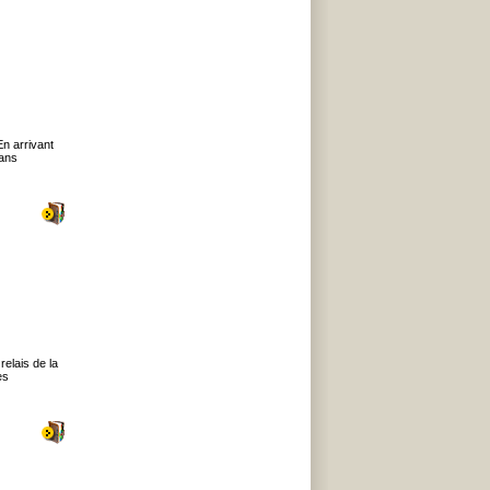
En arrivant
dans
relais de la
es