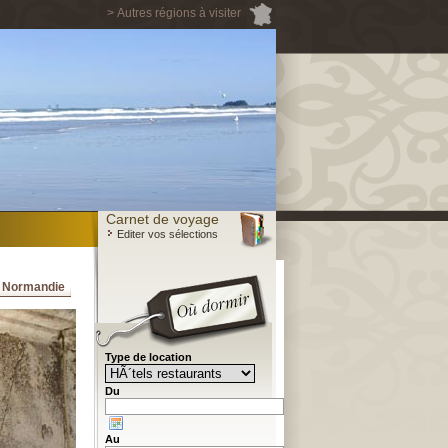
> Autres régions à visiter
Carnet de voyage
Editer vos sélections
a Normandie
Type de location
Du
Au