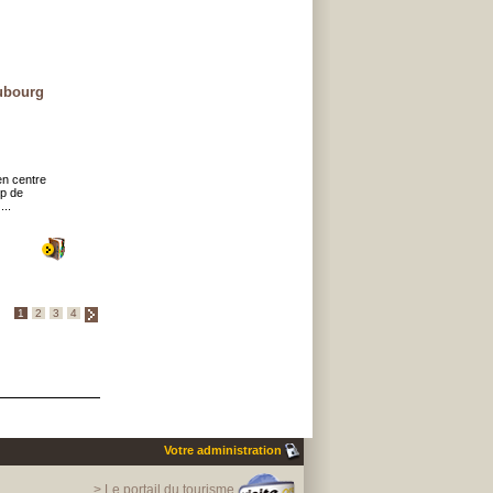
eubourg
 en centre
mp de
...
1
2
3
4
Votre administration
> Le portail du tourisme