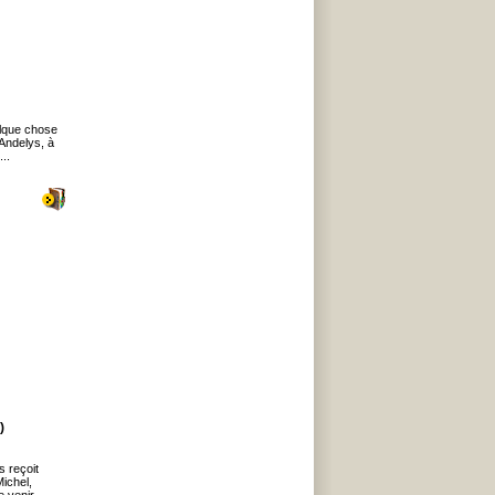
elque chose
 Andelys, à
..
)
s reçoit
ichel,