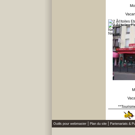
Mo
Vacan
M
Vaca
**Tourism
Outils pour webmaster
Plan du site
Partenariats & Pu