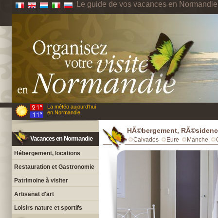
Le guide de vos vacances en Normandie
La météo aujourd'hui
en Normandie
HÃ©bergement, RÃ©sidence
Vacances en Normandie
Calvados
Eure
Manche
Hébergement, locations
Restauration et Gastronomie
Patrimoine à visiter
Artisanat d'art
Loisirs nature et sportifs