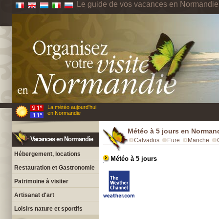
Le guide de vos vacances en Normandie
La météo aujourd'hui
en Normandie
Météo à 5 jours en Norman
Vacances en Normandie
Calvados
Eure
Manche
Hébergement, locations
Météo à 5 jours
Restauration et Gastronomie
Patrimoine à visiter
Artisanat d'art
Loisirs nature et sportifs