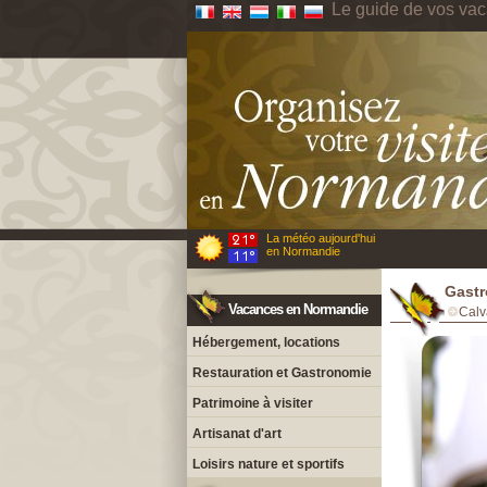
Le guide de vos va
La météo aujourd'hui
en Normandie
Gastr
Vacances en Normandie
Calv
Hébergement, locations
Restauration et Gastronomie
Patrimoine à visiter
Artisanat d'art
Loisirs nature et sportifs