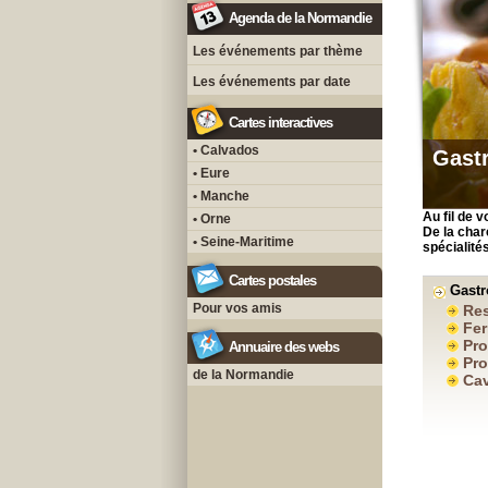
Agenda de la Normandie
Les événements par thème
Les événements par date
Cartes interactives
• Calvados
Gast
• Eure
• Manche
Au fil de 
• Orne
De la char
• Seine-Maritime
spécialité
Cartes postales
Gast
Pour vos amis
Res
Fe
Pro
Annuaire des webs
Pro
de la Normandie
Cav