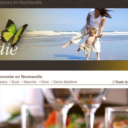
cances en Normandie
onomie en Normandie
ados
Eure
Manche
Orne
Seine-Maritime
Toute l