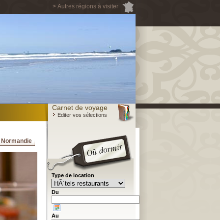
> Autres régions à visiter
Carnet de voyage
Editer vos sélections
a Normandie
Type de location
Du
Au