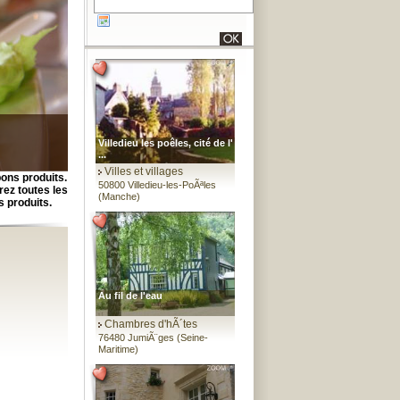
Villedieu les poêles, cité de l'
...
Villes et villages
bons produits.
50800 Villedieu-les-PoÃªles
rez toutes les
(Manche)
s produits.
Au fil de l'eau
Chambres d'hÃ´tes
76480 JumiÃ¨ges (Seine-
Maritime)