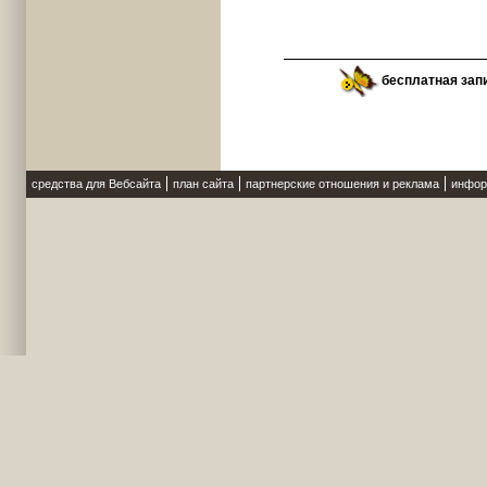
бесплатная зап
средства для Вебсайта
план сайта
партнерские отношения и реклама
инфор