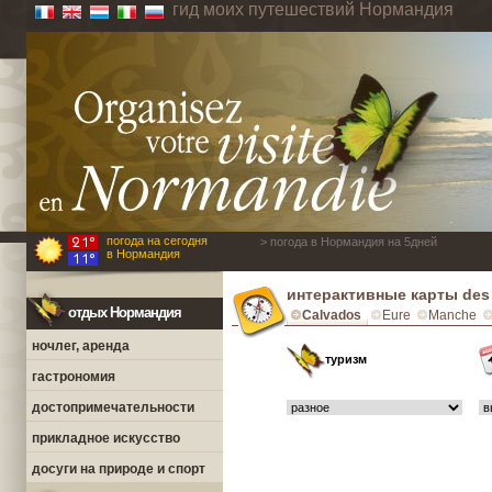
гид моих путешествий Нормандия
погода на сегодня
> погода в Нормандия на 5дней
в Нормандия
интерактивные карты des P
отдых Нормандия
Calvados
Eure
Manche
ночлег, аренда
туризм
гастрономия
достопримечательности
прикладное искусство
досуги на природе и спорт