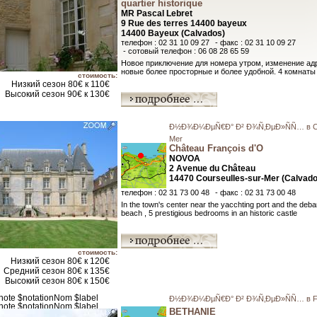
quartier historique
MR Pascal Lebret
9 Rue des terres 14400 bayeux
14400 Bayeux (Calvados)
телефон : 02 31 10 09 27
- факс : 02 31 10 09 27
- сотовый телефон : 06 08 28 65 59
Новое приключение для номера утром, изменение ад
новые более просторные и более удобной. 4 комнаты (
стоимость:
Низкий сезон 80€ к 110€
Высокий сезон 90€ к 130€
Ð½Ð¾Ð¼ÐµÑ€Ð° Ð² Ð¾Ñ‚ÐµÐ»ÑÑ… в Cou
Mer
Château François d'O
NOVOA
2 Avenue du Château
14470 Courseulles-sur-Mer (Calvado
телефон : 02 31 73 00 48
- факс : 02 31 73 00 48
In the town's center near the yacchting port and the de
beach , 5 prestigious bedrooms in an historic castle
стоимость:
Низкий сезон 80€ к 120€
Средний сезон 80€ к 135€
Высокий сезон 80€ к 150€
Ð½Ð¾Ð¼ÐµÑ€Ð° Ð² Ð¾Ñ‚ÐµÐ»ÑÑ… в Fir
BETHANIE