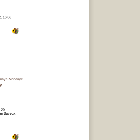
61 16 86
uaye-Mondaye
y
: 20
om Bayeux,