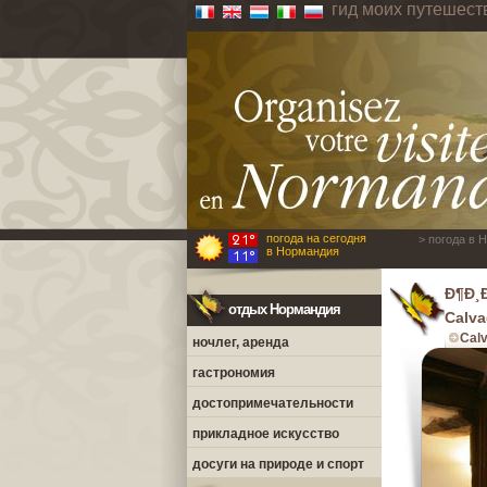
гид моих путешес
погода на сегодня
> погода в 
в Нормандия
Ð¶Ð¸
отдых Нормандия
Calv
Cal
ночлег, аренда
гастрономия
достопримечательности
прикладное искусство
досуги на природе и спорт