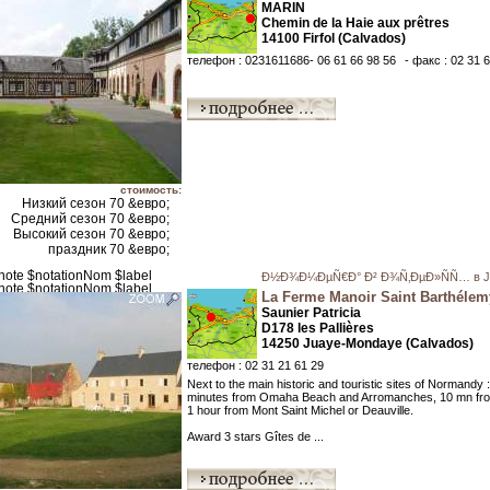
MARIN
Chemin de la Haie aux prêtres
14100 Firfol (Calvados)
телефон : 0231611686- 06 61 66 98 56
- факс : 02 31 
стоимость:
Низкий сезон 70 &евро;
Средний сезон 70 &евро;
Высокий сезон 70 &евро;
праздник 70 &евро;
Ð½Ð¾Ð¼ÐµÑ€Ð° Ð² Ð¾Ñ‚ÐµÐ»ÑÑ… в J
La Ferme Manoir Saint Barthélem
Saunier Patricia
D178 les Pallières
14250 Juaye-Mondaye (Calvados)
телефон : 02 31 21 61 29
Next to the main historic and touristic sites of Normandy 
minutes from Omaha Beach and Arromanches, 10 mn fr
1 hour from Mont Saint Michel or Deauville.
Award 3 stars Gîtes de ...