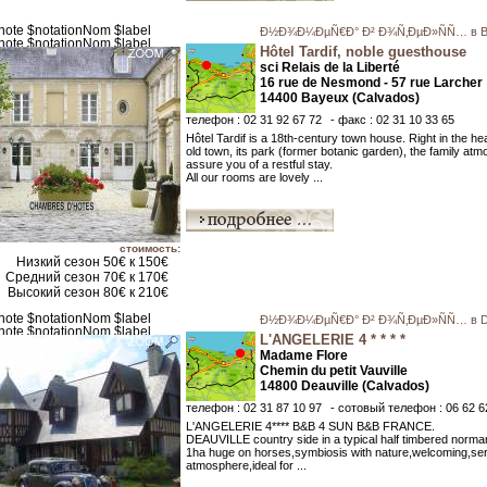
Ð½Ð¾Ð¼ÐµÑ€Ð° Ð² Ð¾Ñ‚ÐµÐ»ÑÑ… в B
Hôtel Tardif, noble guesthouse
sci Relais de la Liberté
16 rue de Nesmond - 57 rue Larcher
14400 Bayeux (Calvados)
телефон : 02 31 92 67 72
- факс : 02 31 10 33 65
Hôtel Tardif is a 18th-century town house. Right in the hea
old town, its park (former botanic garden), the family atm
assure you of a restful stay.
All our rooms are lovely ...
стоимость:
Низкий сезон 50€ к 150€
Средний сезон 70€ к 170€
Высокий сезон 80€ к 210€
Ð½Ð¾Ð¼ÐµÑ€Ð° Ð² Ð¾Ñ‚ÐµÐ»ÑÑ… в De
L'ANGELERIE 4 * * * *
Madame Flore
Chemin du petit Vauville
14800 Deauville (Calvados)
телефон : 02 31 87 10 97
- сотовый телефон : 06 62 6
L'ANGELERIE 4**** B&B 4 SUN B&B FRANCE.
DEAUVILLE country side in a typical half timbered norm
1ha huge on horses,symbiosis with nature,welcoming,ser
atmosphere,ideal for ...