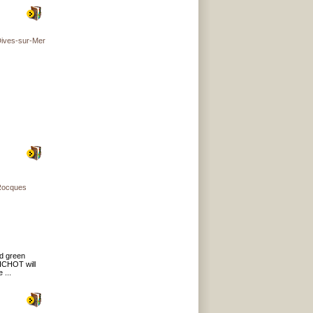
ves-sur-Mer
ocques
nd green
BICHOT will
 ...