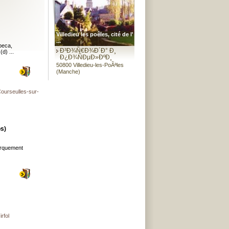
Villedieu les poêles, cité de l'
...
реса,
Ð³Ð¾Ñ€Ð¾Ð´Ð° Ð¸
d) ...
Ð¿Ð¾ÑÐµÐ»ÐºÐ¸
50800 Villedieu-les-PoÃªles
(Manche)
rseulles-sur-
s)
barquement
fol