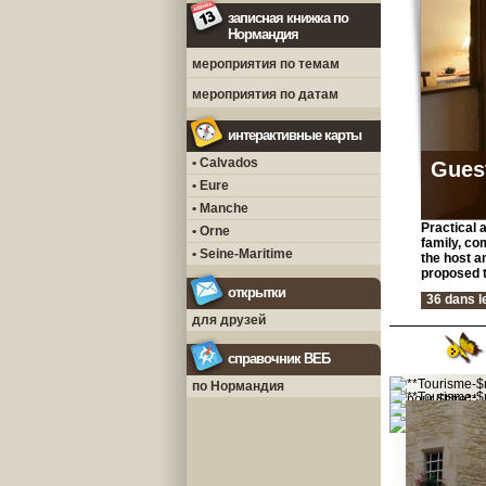
записная книжка по
Нормандия
мероприятия по темам
мероприятия по датам
интерактивные карты
• Calvados
Gues
• Eure
• Manche
Practical 
• Orne
family, co
• Seine-Maritime
the host a
proposed t
открытки
36 dans l
для друзей
справочник ВЕБ
по Нормандия