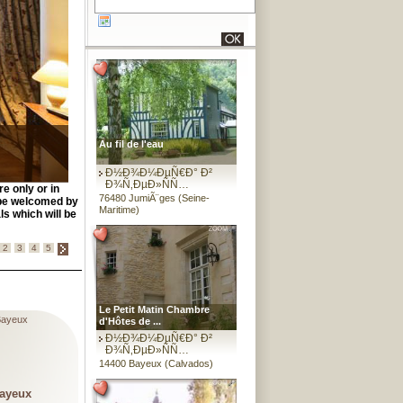
Au fil de l'eau
Ð½Ð¾Ð¼ÐµÑ€Ð° Ð²
Ð¾Ñ‚ÐµÐ»ÑÑ…
e only or in
76480 JumiÃ¨ges (Seine-
l be welcomed by
Maritime)
s which will be
2
3
4
5
Le Petit Matin Chambre
ayeux
d'Hôtes de ...
Ð½Ð¾Ð¼ÐµÑ€Ð° Ð²
Ð¾Ñ‚ÐµÐ»ÑÑ…
14400 Bayeux (Calvados)
bayeux