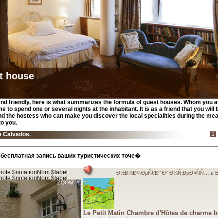
t house
and friendly, here is what summarizes the formula of guest houses. Whom you ar
me to spend one or several nights at the inhabitant. It is as a friend that you wil
nd the hostess who can make you discover the local specialities during the meal
o you.
e Calvados.
1
бесплатная запись ваших туристических точе�
Ð½Ð¾Ð¼ÐµÑ€Ð° Ð² Ð¾Ñ‚ÐµÐ»ÑÑ… в B
Le Petit Matin Chambre d'Hôtes de charme 