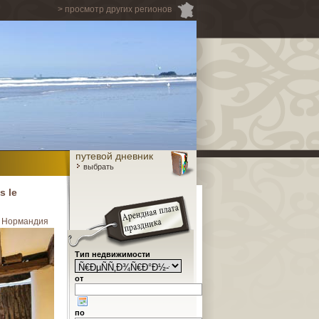
> просмотр других регионов
путевой дневник
выбрать
 le
 Нормандия
Тип недвижимости
от
по