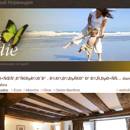
твий Нормандия
Нормандия на 5дней
Ð»ÑŒÑ‘,Ð°Ñ€ÐµÐ½Ð´Ð° , Ð½Ð¾Ð¼ÐµÑ€Ð° Ð² Ð¾Ñ‚ÐµÐ»ÑÑ… dans
ados
vados
Eure
Manche
Orne
Seine-Maritime
любой