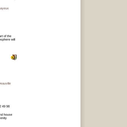
ayeux
rt of the
osphere will
auville
2 49 98
and house
enity