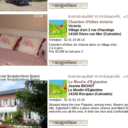
Ð½Ð¾Ð¼ÐµÑ€Ð° Ð² Ð¾Ñ‚ÐµÐ»ÑÑ… в Di
Chambre d'hôtes victoria
Victoria
Village d'art 2 rue d'hastings
14160 Dives-sur-Mer (Calvados)
телефон : 02 31 24 08 14
Chambre d'hôtes de charme dans un village d'art.
2 à 4 pers
Prix 55,00€ la nuit pour 2
Ð½Ð¾Ð¼ÐµÑ€Ð° Ð² Ð¾Ñ‚ÐµÐ»ÑÑ… в R
Le Moulin d'Eglantine
Jeanne BICHOT
Le Moulin d'Eglantine
14100 Rocques (Calvados)
телефон : 02 31 61 13 19
Situated along the river Paquine, among trees, flowers a
hills, Eglantine's Mill is a place where Jeanne and Albert 
welcome you all the year, in their two nice and comfortable