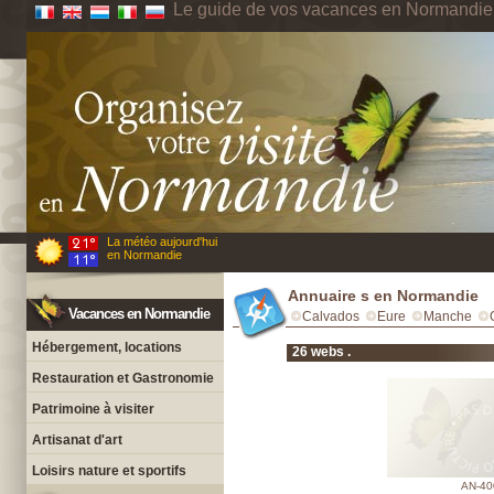
Le guide de vos vacances en Normandie
La météo aujourd'hui
en Normandie
Annuaire s en Normandie
Vacances en Normandie
Calvados
Eure
Manche
Hébergement, locations
26 webs .
Restauration et Gastronomie
Patrimoine à visiter
Artisanat d'art
Loisirs nature et sportifs
AN-40