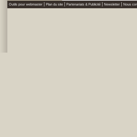
Outils pour webmaster
Plan du site
Partenariats & Publicité
Newsletter
Nous con