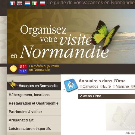
Le guide de vos vacances en Normandie
La météo aujourd'hui
en Normandie
Annuaire s dans l'Orne
Vacances en Normandie
Calvados
Eure
Manche
Hébergement, locations
2 webs Orne.
Restauration et Gastronomie
Patrimoine à visiter
Artisanat d'art
Loisirs nature et sportifs
AN-40