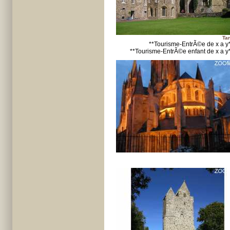
Tar
**Tourisme-EntrÃ©e de x a y
**Tourisme-EntrÃ©e enfant de x a y