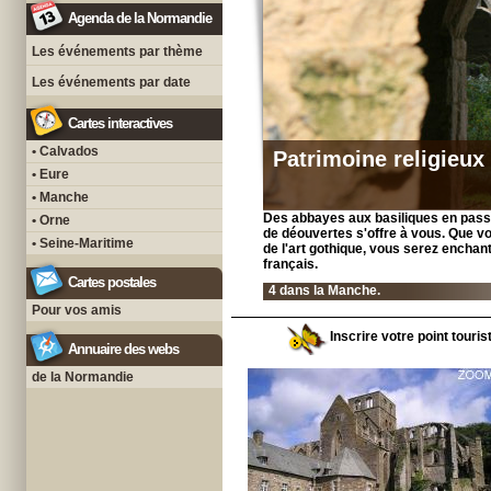
Agenda de la Normandie
Les événements par thème
Les événements par date
Cartes interactives
• Calvados
Patrimoine religieux
• Eure
• Manche
Des abbayes aux basiliques en passan
• Orne
de déouvertes s'offre à vous. Que vo
• Seine-Maritime
de l'art gothique, vous serez enchant
français.
Cartes postales
4 dans la Manche.
Pour vos amis
Inscrire votre point touri
Annuaire des webs
de la Normandie