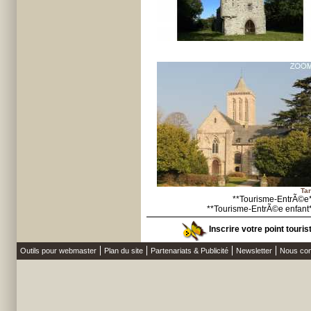
Tar
**Tourisme-EntrÃ©e
**Tourisme-EntrÃ©e enfant
Inscrire votre point touri
Outils pour webmaster
Plan du site
Partenariats & Publicité
Newsletter
Nous con