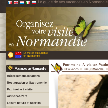
Le guide de vos vacances en Normandie
La météo aujourd'hui
en Normandie
Patrimoine, Ã visiter, Patr
Vacances en Normandie
Calvados
Eure
Manche
Hébergement, locations
Restauration et Gastronomie
Patrimoine à visiter
Artisanat d'art
Loisirs nature et sportifs