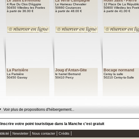
Le Saint Evremond
La Verte Campagne
Hôtel Saint - Pierre
4 Rue Du Clos D'égypte
Le Hameau Chevalier
12 Place De La Républi
50450 Villedieu les Poeles
50660 Coutances
50800 Villedieu les Poel
à partir de 36.00 €
à partir de 48.00 €
à partir de 41.00 €
La Parisière
Joug d'Antan-Gite
Bocage normand
La Parisière
le hamel Bertrand
Cerisy la salle
50450 Gavray
50410 Percy
50210 Cerisy-la-Salle
Voir plus de propositions d'hébergement...
Inscrire votre point touristique dans la Manche c'est gratuit
blicité
Newsletter
Nous contacter
Crédits