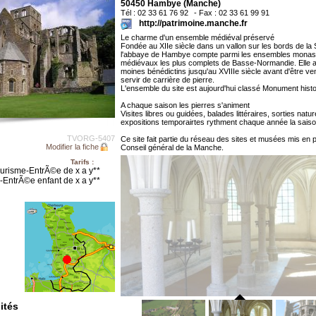
50450 Hambye (Manche)
Tél : 02 33 61 76 92
- Fax : 02 33 61 99 91
http://patrimoine.manche.fr
Le charme d'un ensemble médiéval préservé
Fondée au XIIe siècle dans un vallon sur les bords de la 
l'abbaye de Hambye compte parmi les ensembles monas
médiévaux les plus complets de Basse-Normandie. Elle a 
moines bénédictins jusqu'au XVIIIe siècle avant d'être ve
servir de carrière de pierre.
L'ensemble du site est aujourd'hui classé Monument histo
A chaque saison les pierres s'animent
Visites libres ou guidées, balades littéraires, sorties natu
expositions temporairtes rythment chaque année la saiso
TVORG-5407
Ce site fait partie du réseau des sites et musées mis en p
Modifier la fiche
Conseil général de la Manche.
Tarifs :
urisme-EntrÃ©e de x a y**
-EntrÃ©e enfant de x a y**
ités