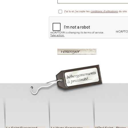
J'ai lu et j'accepte les
conditions d'utilisations
du site