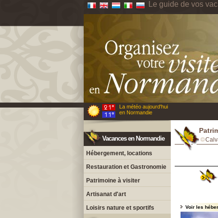
Le guide de vos va
La météo aujourd'hui
en Normandie
Patri
Vacances en Normandie
Calv
Hébergement, locations
Restauration et Gastronomie
Patrimoine à visiter
Artisanat d'art
Loisirs nature et sportifs
Voir les hébe