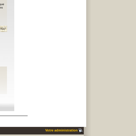
que
es
Votre administration