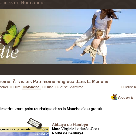
cances en Normandie
moine, Ã visiter, Patrimoine religieux dans la Manche
ados
Eure
Manche
Orne
Seine-Maritime
Toute 
Ajouter à 
Inscrire votre point touristique dans la Manche c'est gratuit
Abbaye de Hambye
Mme Virginie Ladurée-Coat
rgements à proximité
Route de l'Abbaye