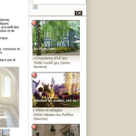
Sienne,
tiques
accueilli des
ndue et de
rique.
Au fil de l'eau
re, concerts et
n.
Chambres d'hÃ´tes
lace par le
76480 JumiÃ¨ges (Seine-
Maritime)
Villedieu les poêles, cité de l'
...
Villes et villages
50800 Villedieu-les-PoÃªles
(Manche)