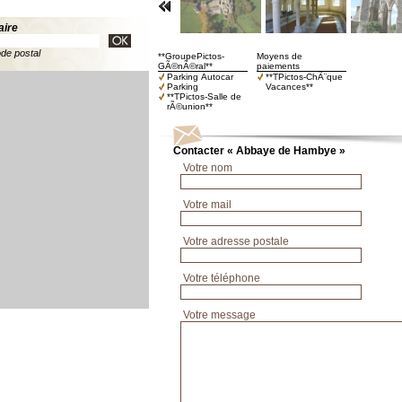
aire
ode postal
**GroupePictos-
Moyens de
GÃ©nÃ©ral**
paiements
Parking Autocar
**TPictos-ChÃ¨que
Parking
Vacances**
**TPictos-Salle de
rÃ©union**
Contacter « Abbaye de Hambye »
Votre nom
Votre mail
Votre adresse postale
Votre téléphone
Votre message