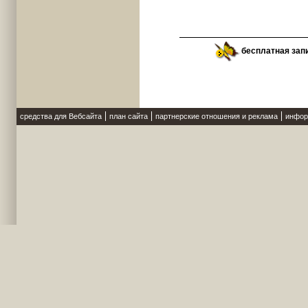
бесплатная зап
средства для Вебсайта
план сайта
партнерские отношения и реклама
инфор