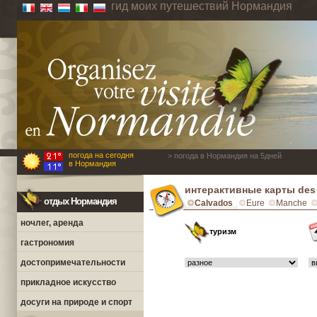
гид моих путешествий Нормандия
погода на сегодня
> погода в Нормандия на 5дней
в Нормандия
интерактивные карты des P
отдых Нормандия
Calvados
Eure
Manche
ночлег, аренда
туризм
гастрономия
достопримечательности
прикладное искусство
досуги на природе и спорт